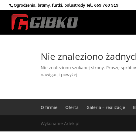
Ogrodzenia, bramy, furtki, balustrady Tel.
669 760 919
Nie znaleziono żadny
Nie znaleziono szukanej strony. Proszę spróbow
nawigacji powyżej.
O firmie
Oferta
Galeria – realizacje
B
Wykonanie Arlek.pl