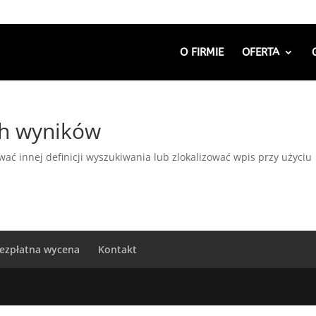
O FIRMIE
OFERTA
ch wyników
ać innej definicji wyszukiwania lub zlokalizować wpis przy użyciu
ezpłatna wycena
Kontakt