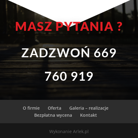
MASZ PYTANIA ?
ZADZWOŃ
669
760 919
O firmie
Oferta
Galeria – realizacje
Bezpłatna wycena
Kontakt
Wykonanie Arlek.pl