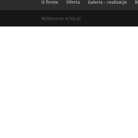
O firmie
Oferta
Galeria – realizacje
B
Wykonanie Arlek.pl