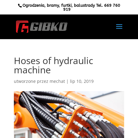
Ogrodzenia, bramy, furtki, balustrady Tel.
669 760
919
Hoses of hydraulic
machine
utworzone przez
mechat
|
lip 10, 2019